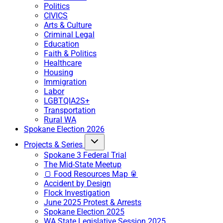
Politics
CIVICS
Arts & Culture
Criminal Legal
Education
Faith & Politics
Healthcare
Housing
Immigration
Labor
LGBTQIA2S+
Transportation
Rural WA
Spokane Election 2026
Projects & Series
Spokane 3 Federal Trial
The Mid-State Meetup
🍞 Food Resources Map 🥫
Accident by Design
Flock Investigation
June 2025 Protest & Arrests
Spokane Election 2025
WA State Legislative Session 2025