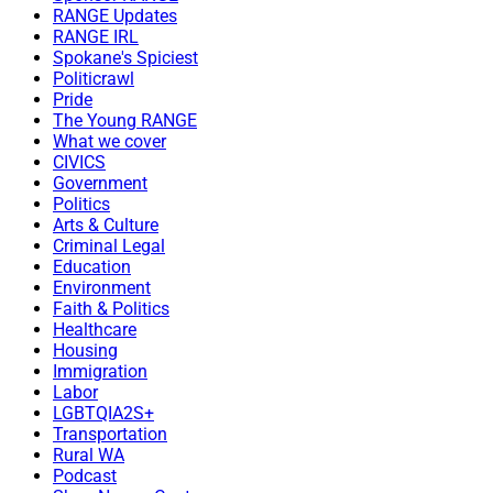
RANGE Updates
RANGE IRL
Spokane's Spiciest
Politicrawl
Pride
The Young RANGE
What we cover
CIVICS
Government
Politics
Arts & Culture
Criminal Legal
Education
Environment
Faith & Politics
Healthcare
Housing
Immigration
Labor
LGBTQIA2S+
Transportation
Rural WA
Podcast