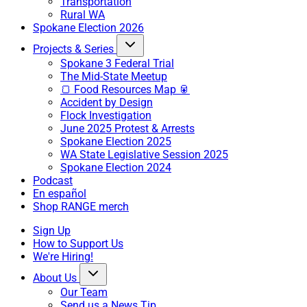
Transportation
Rural WA
Spokane Election 2026
Projects & Series
Spokane 3 Federal Trial
The Mid-State Meetup
🍞 Food Resources Map 🥫
Accident by Design
Flock Investigation
June 2025 Protest & Arrests
Spokane Election 2025
WA State Legislative Session 2025
Spokane Election 2024
Podcast
En español
Shop RANGE merch
Sign Up
How to Support Us
We're Hiring!
About Us
Our Team
Send us a News Tip