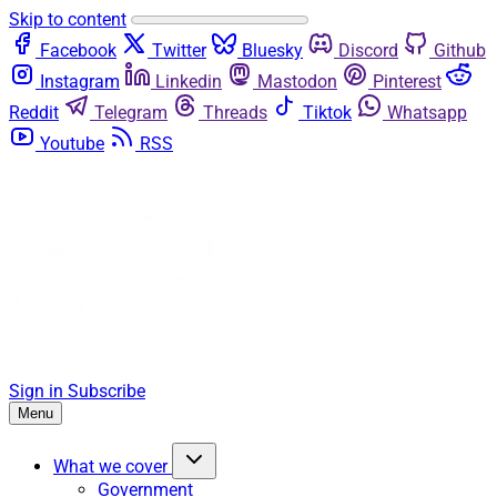
Skip to content
Facebook
Twitter
Bluesky
Discord
Github
Instagram
Linkedin
Mastodon
Pinterest
Reddit
Telegram
Threads
Tiktok
Whatsapp
Youtube
RSS
Sign in
Subscribe
Menu
What we cover
Government