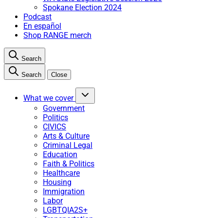
Spokane Election 2024
Podcast
En español
Shop RANGE merch
Search
Search
Close
What we cover
Government
Politics
CIVICS
Arts & Culture
Criminal Legal
Education
Faith & Politics
Healthcare
Housing
Immigration
Labor
LGBTQIA2S+