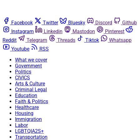
Facebook
Twitter
Bluesky
Discord
Github
Instagram
Linkedin
Mastodon
Pinterest
Reddit
Telegram
Threads
Tiktok
Whatsapp
Youtube
RSS
What we cover
Government
Politics
CIVICS
Arts & Culture
Criminal Legal
Education
Faith & Politics
Healthcare
Housing
Immigration
Labor
LGBTQIA2S+
Transportation