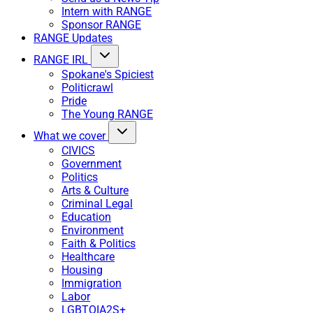
Intern with RANGE
Sponsor RANGE
RANGE Updates
RANGE IRL
Spokane's Spiciest
Politicrawl
Pride
The Young RANGE
What we cover
CIVICS
Government
Politics
Arts & Culture
Criminal Legal
Education
Environment
Faith & Politics
Healthcare
Housing
Immigration
Labor
LGBTQIA2S+