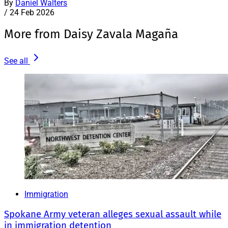
By
Daniel Walters
/
24 Feb 2026
More from Daisy Zavala Magaña
See all
Immigration
Spokane Army veteran alleges sexual assault while
in immigration detention