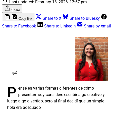
Last updated:
February 18, 2026, 12:57 pm
Share
Share to X
Share to Bluesky
Copy link
Share to Facebook
Share to LinkedIn
Share by email
Meet RANGE’s new bilingual
reporter
Daisy Zavala Magaña, who’s
covered immigrant labor for us as a
freelancer, started this week as the
newest full-time member of our
Daisy Zavala Magaña
RANGE Media
team
P
ensé en varias formas diferentes de cómo
presentarme, y consideré escribir algo creativo y
luego algo divertido, pero al final decidí que un simple
hola era adecuado