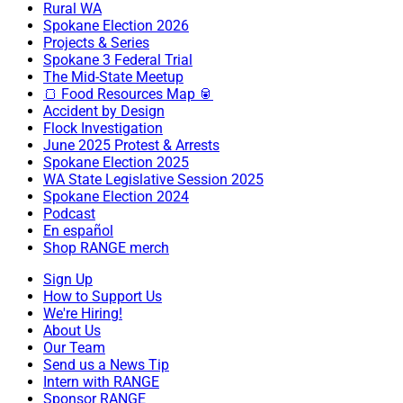
Rural WA
Spokane Election 2026
Projects & Series
Spokane 3 Federal Trial
The Mid-State Meetup
🍞 Food Resources Map 🥫
Accident by Design
Flock Investigation
June 2025 Protest & Arrests
Spokane Election 2025
WA State Legislative Session 2025
Spokane Election 2024
Podcast
En español
Shop RANGE merch
Sign Up
How to Support Us
We're Hiring!
About Us
Our Team
Send us a News Tip
Intern with RANGE
Sponsor RANGE